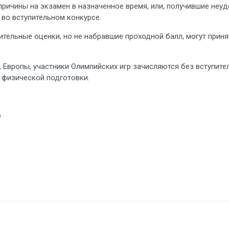
причины на экзамен в назначенное время, или, получившие неу
во вступительном конкурсе.
ьные оценки, но не набравшие проходной балл, могут принять
, Европы, участники Олимпийских игр зачисляются без вступ
 физической подготовки.
о
79-5-70,