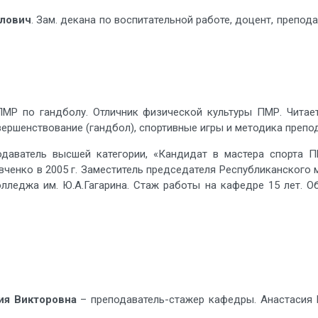
лович
. Зам. декана по воспитательной работе, доцент, препо
ПМР по гандболу. Отличник физической культуры ПМР. Читает
ершенствование (гандбол), спортивные игры и методика препод
даватель высшей категории, «Кандидат в мастера спорта ПМ
евченко в 2005 г. Заместитель председателя Республиканског
лледжа им. Ю.А.Гагарина. Стаж работы на кафедре 15 лет. О
ия Викторовна
– преподаватель-стажер кафедры. Анастасия 