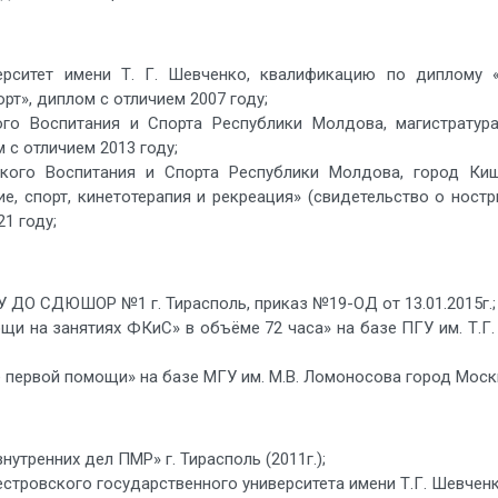
ерситет имени Т. Г. Шевченко, квалификацию по диплому «
рт», диплом с отличием 2007 году;
го Воспитания и Спорта Республики Молдова, магистратура
 с отличием 2013 году;
ского Воспитания и Спорта Республики Молдова, город Ки
ие, спорт, кинетотерапия и рекреация» (свидетельство о нос
1 году;
 ДО СДЮШОР №1 г. Тирасполь, приказ №19-ОД от 13.01.2015г.;
и на занятиях ФКиС» в объёме 72 часа» на базе ПГУ им. Т.Г
первой помощи» на базе МГУ им. М.В. Ломоносова город Москва
утренних дел ПМР» г. Тирасполь (2011г.);
тровского государственного университета имени Т.Г. Шевченко