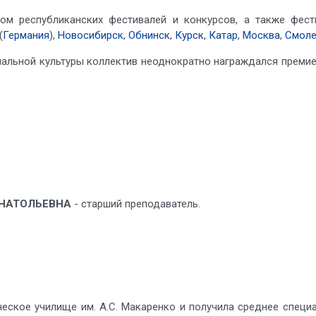
ом республиканских фестивалей и конкурсов, а также фест
(
Германия
),
Новосибирск
,
Обнинск
,
Курск
,
Катар
,
Москва
,
Смоле
нальной культуры коллектив неоднократно награждался преми
АНАТОЛЬЕВНА
- старший преподаватель.
ическое училище им. А.С. Макаренко и получила среднее спец